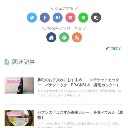
シェアする
toppyをフォローする
toppy
関連記事
鼻毛のお手入れにおすすめ！ エチケットカッタ
グッズ
ー パナソニック ER-GN51-H（鼻毛カッター）
私がおすすめするのがPanasonicさんの電池式（単3電池1本）の
エチケットカッター（鼻毛カッタ...
セブンの「よこすか海軍カレー」を食べてみた【感
グルメ
想】
さて、そのお味は？ 仕事帰りに夕飯を買いにセブンに立ち寄り、
弁当を物色。一週間も後半...