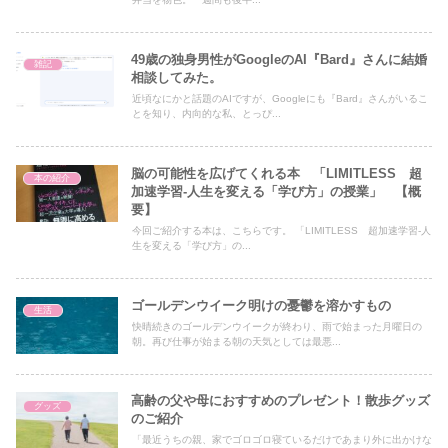
49歳の独身男性がGoogleのAI『Bard』さんに結婚
雑記
相談してみた。
近頃なにかと話題のAIですが、Googleにも『Bard』さんがいるこ
とを知り、内向的な私、とっぴ...
脳の可能性を広げてくれる本 「LIMITLESS 超
本の紹介
加速学習-人生を変える「学び方」の授業」 【概
要】
今回ご紹介する本は、こちらです。 「LIMITLESS 超加速学習-人
生を変える「学び方」の...
ゴールデンウイーク明けの憂鬱を溶かすもの
生活
快晴続きのゴールデンウイークが終わり、雨で始まった月曜日の
朝。再び仕事が始まる朝の天気としては最悪...
高齢の父や母におすすめのプレゼント！散歩グッズ
グッズ
のご紹介
「最近うちの親、家でゴロゴロ寝ているだけであまり外に出かけな